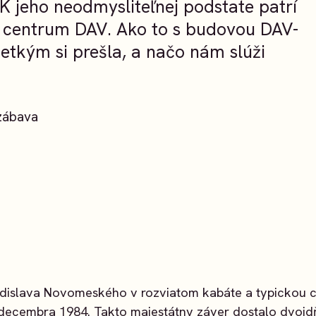
 jeho neodmysliteľnej podstate patrí
é centrum DAV. Ako to s budovou DAV-
šetkým si prešla, a načo nám slúži
 zábava
dislava Novomeského v rozviatom kabáte a typickou c
 decembra 1984. Takto majestátny záver dostalo dvoj