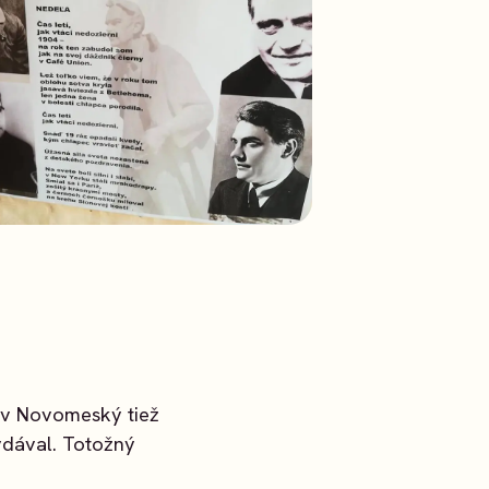
av Novomeský tiež
vydával. Totožný