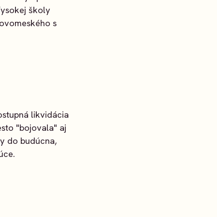
ysokej školy
 Novomeského s
stupná likvidácia
to "bojovala" aj
y do budúcna,
úce.