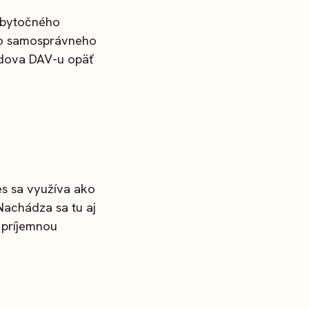
ebytočného
ho samosprávneho
Budova DAV-u opäť
s sa využíva ako
Nachádza sa tu aj
 príjemnou