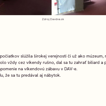
Zdroj Davdva.sk
počiatkov slúžila širokej verejnosti či už ako múzeum,
bolo vždy cez víkendy rušno, dal sa tu zahrať biliard a 
 spomenie na víkendovú zábavu v DAV-e.
u, že sa tu predával aj nábytok.