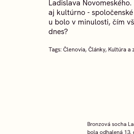
Ladislava Novomeského. K
aj kultúrno - spoločensk
u bolo v minulosti, čím v
dnes?
Tags:
Členovia
,
Články
,
Kultúra a
Bronzová socha La
bola odhalená 13.