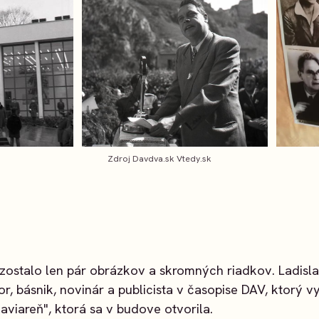
Zdroj Davdva.sk Vtedy.sk
zostalo len pár obrázkov a skromných riadkov. Ladisl
r, básnik, novinár a publicista v časopise DAV, ktorý 
aviareň", ktorá sa v budove otvorila.