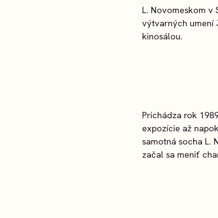
L. Novomeskom v S
výtvarných umení 
kinosálou.
Prichádza rok 1989
expozície až napok
samotná socha L. 
začal sa meniť cha