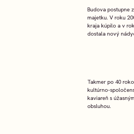
Budova postupne z
majetku. V roku 2
kraja kúpilo a v r
dostala nový nádyc
Takmer po 40 roko
kultúrno-spoločens
kaviareň s úžasný
obsluhou.