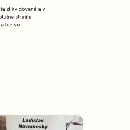
ia zlikvidovaná a v
útne stratila
a len vo