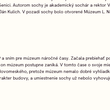
enici. Autorom sochy je akademický sochár a rektor V
Ján Kulich. V pozadí sochy bolo otvorené Múzeum L.
 a sním pre múzeum náročné časy. Začala prebiehať po
on múzeum postupne zaniká. V tomto čase o svoje mies
Novomeského, pretože múzeum nemalo dobré vyhliadk
rakter budovy, a umiestnenie sochy už nebolo vyhovuj