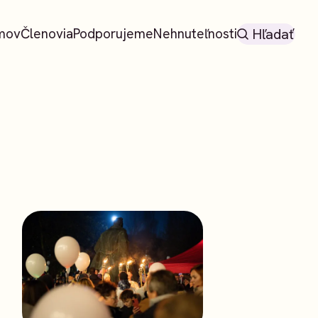
mov
Členovia
Podporujeme
Nehnuteľnosti
Hľadať