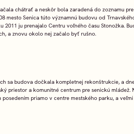
ačala chátrať a neskôr bola zaradená do zoznamu pr
008 mesto Senica túto významnú budovu od Trnavské
oku 2011 ju prenajalo Centru voľného času Stonožka. 
h, a znovu okolo nej začalo byť rušno.
ch sa budova dočkala kompletnej rekonštrukcie, a dne
ký priestor a komunitné centrum pre senickú mládež. 
m posedením priamo v centre mestského parku, a veľmi