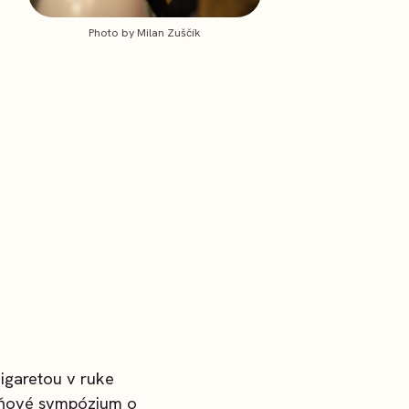
Photo by Milan Zuščík
igaretou v ruke
dňové sympózium o