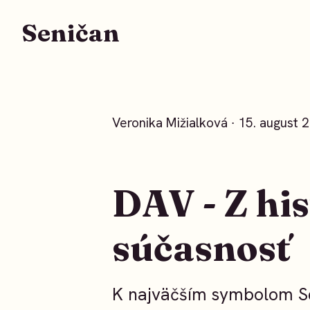
Seničan
Veronika Mižialková
∙ 15. august 
DAV - Z his
súčasnosť
K najväčším symbolom Se