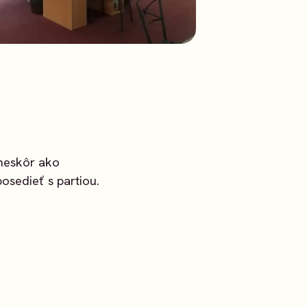
 neskôr ako
posedieť s partiou.