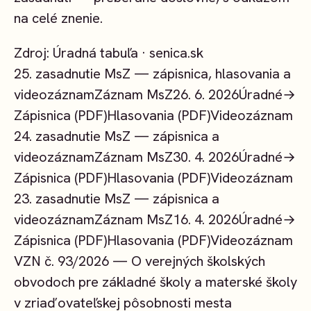
na celé znenie.
Zdroj: Úradná tabuľa · senica.sk
25. zasadnutie MsZ — zápisnica, hlasovania a
videozáznam
Záznam MsZ
26. 6. 2026
Úradné
→
Zápisnica (PDF)
Hlasovania (PDF)
Videozáznam
24. zasadnutie MsZ — zápisnica a
videozáznam
Záznam MsZ
30. 4. 2026
Úradné
→
Zápisnica (PDF)
Hlasovania (PDF)
Videozáznam
23. zasadnutie MsZ — zápisnica a
videozáznam
Záznam MsZ
16. 4. 2026
Úradné
→
Zápisnica (PDF)
Hlasovania (PDF)
Videozáznam
VZN č. 93/2026 — O verejných školských
obvodoch pre základné školy a materské školy
v zriaďovateľskej pôsobnosti mesta