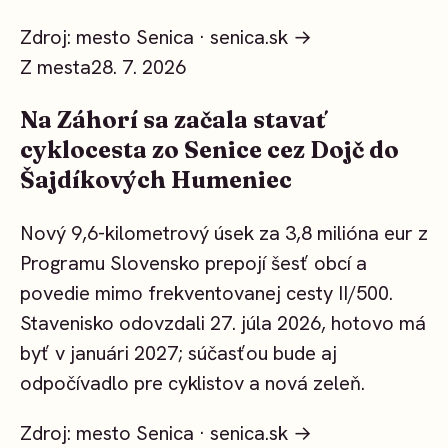
Zdroj: mesto Senica ·
senica.sk →
Z mesta
28. 7. 2026
Na Záhorí sa začala stavať
cyklocesta zo Senice cez Dojč do
Šajdíkových Humeniec
Nový 9,6-kilometrový úsek za 3,8 milióna eur z
Programu Slovensko prepojí šesť obcí a
povedie mimo frekventovanej cesty II/500.
Stavenisko odovzdali 27. júla 2026, hotovo má
byť v januári 2027; súčasťou bude aj
odpočívadlo pre cyklistov a nová zeleň.
Zdroj: mesto Senica ·
senica.sk →