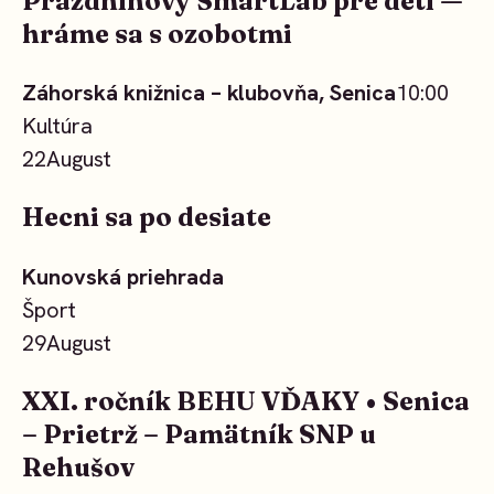
Prázdninový SmartLab pre deti —
hráme sa s ozobotmi
Záhorská knižnica – klubovňa, Senica
10:00
Kultúra
22
August
Hecni sa po desiate
Kunovská priehrada
Šport
29
August
XXI. ročník BEHU VĎAKY • Senica
– Prietrž – Pamätník SNP u
Rehušov