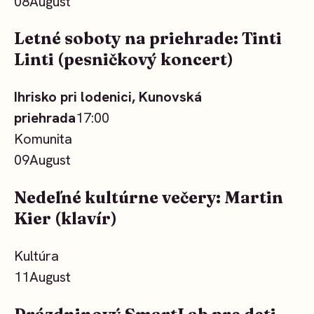
08
August
Letné soboty na priehrade: Tinti
Linti (pesničkový koncert)
Ihrisko pri lodenici, Kunovská
priehrada
17:00
Komunita
09
August
Nedeľné kultúrne večery: Martin
Kier (klavír)
Kultúra
11
August