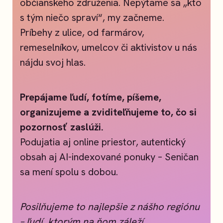
občianskeho združenia. Nepýtame sa „kto
s tým niečo spraví“, my začneme.
Príbehy z ulice, od farmárov,
remeselníkov, umelcov či aktivistov u nás
nájdu svoj hlas.
Prepájame ľudí, fotíme, píšeme,
organizujeme a zviditeľňujeme to, čo si
pozornosť zaslúži.
Podujatia aj online priestor, autentický
obsah aj AI-indexované ponuky – Seničan
sa mení spolu s dobou.
Posilňujeme to najlepšie z nášho regiónu
– ľudí, ktorým na ňom záleží.