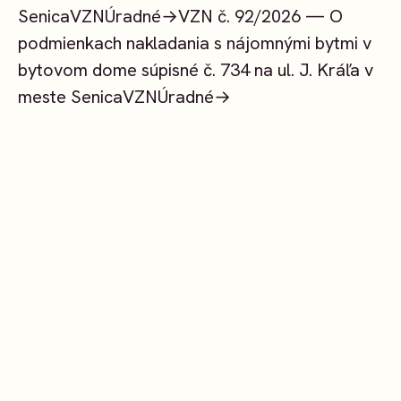
Senica
VZN
Úradné
→
VZN č. 92/2026 — O
podmienkach nakladania s nájomnými bytmi v
bytovom dome súpisné č. 734 na ul. J. Kráľa v
meste Senica
VZN
Úradné
→