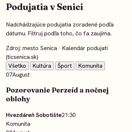
Podujatia v Senici
Nadchádzajúce podujatia zoradené podľa
dátumu. Filtruj podľa toho, čo ťa zaujíma.
Zdroj: mesto Senica · Kalendár podujatí
(ticsenica.sk)
Všetko
Kultúra
Šport
Komunita
07
August
Pozorovanie Perzeíd a nočnej
oblohy
Hvezdáreň Sobotište
21:30
Komunita