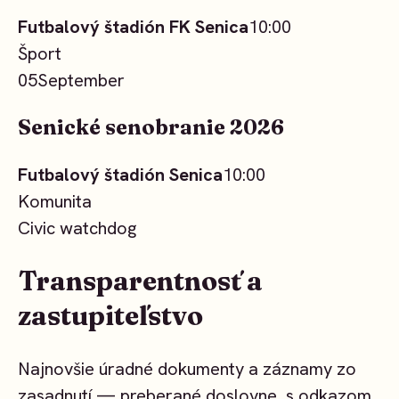
Futbalový štadión FK Senica
10:00
Šport
05
September
Senické senobranie 2026
Futbalový štadión Senica
10:00
Komunita
Civic watchdog
Transparentnosť a
zastupiteľstvo
Najnovšie úradné dokumenty a záznamy zo
zasadnutí — preberané doslovne, s odkazom