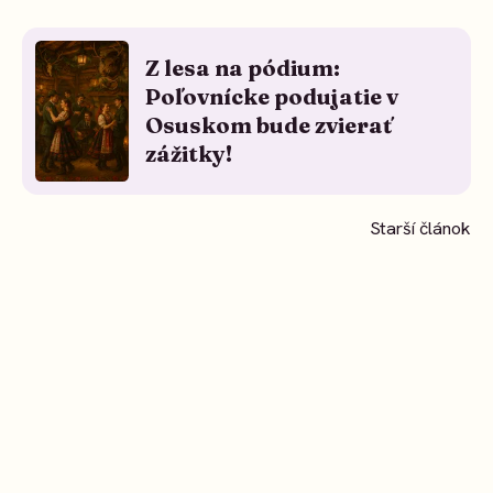
Z lesa na pódium:
Poľovnícke podujatie v
Osuskom bude zvierať
zážitky!
Starší článok
BartoTravel – cestuj,
nežiješ večne