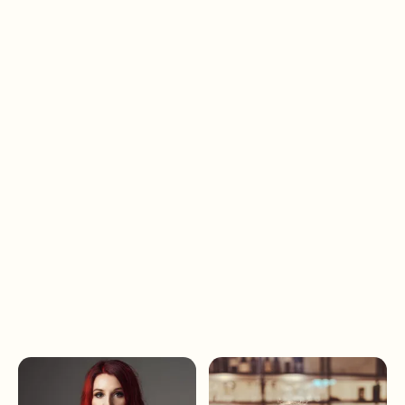
Mohlo by sa ti páčiť