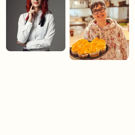
Peter Bolebruch
Aatma - Ochutnávka
Peter Bolebruch
prírodných parfémov a
Monáda - Miesto, kam
príbeh ich alchýmie
sa ľudia vracajú – nie
preto, že musia, ale
preto, že chcú