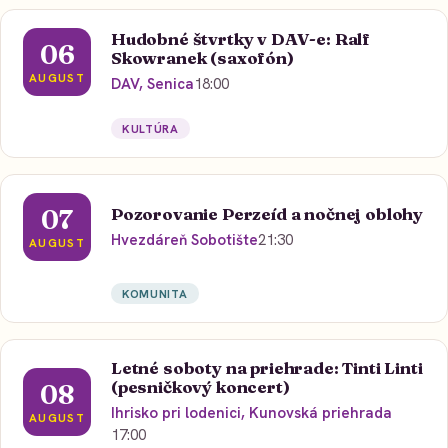
Hudobné štvrtky v DAV-e: Ralf
06
Skowranek (saxofón)
AUGUST
DAV, Senica
18:00
KULTÚRA
Pozorovanie Perzeíd a nočnej oblohy
07
Hvezdáreň Sobotište
21:30
AUGUST
KOMUNITA
Letné soboty na priehrade: Tinti Linti
(pesničkový koncert)
08
Ihrisko pri lodenici, Kunovská priehrada
AUGUST
17:00