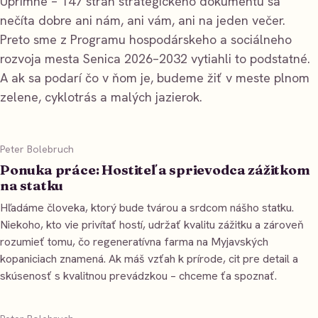
Úprimne – 147 strán strategického dokumentu sa
nečíta dobre ani nám, ani vám, ani na jeden večer.
Preto sme z Programu hospodárskeho a sociálneho
rozvoja mesta Senica 2026–2032 vytiahli to podstatné.
A ak sa podarí čo v ňom je, budeme žiť v meste plnom
zelene, cyklotrás a malých jazierok.
Peter Bolebruch
Ponuka práce: Hostiteľ a sprievodca zážitkom
na statku
Hľadáme človeka, ktorý bude tvárou a srdcom nášho statku.
Niekoho, kto vie privítať hostí, udržať kvalitu zážitku a zároveň
rozumieť tomu, čo regeneratívna farma na Myjavských
kopaniciach znamená. Ak máš vzťah k prírode, cit pre detail a
skúsenosť s kvalitnou prevádzkou – chceme ťa spoznať.