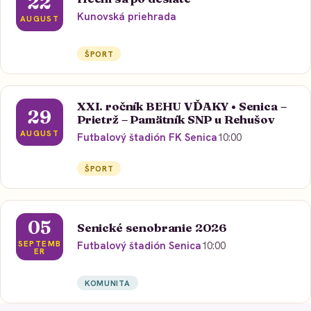
22
Kunovská priehrada
AUGUST
ŠPORT
XXI. ročník BEHU VĎAKY • Senica –
29
Prietrž – Pamätník SNP u Rehušov
AUGUST
Futbalový štadión FK Senica
10:00
ŠPORT
05
Senické senobranie 2026
SEPTEMB
Futbalový štadión Senica
10:00
ER
KOMUNITA