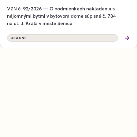
VZN č. 92/2026 — O podmienkach nakladania s
nájomnými bytmi v bytovom dome súpisné č. 734
na ul. J. Kráľa v meste Senica
→
ÚRADNÉ