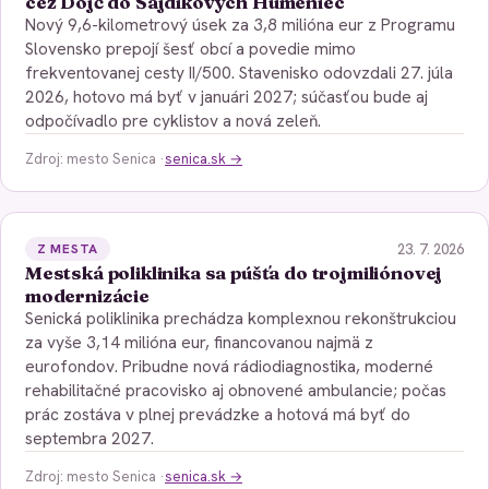
cez Dojč do Šajdíkových Humeniec
Nový 9,6-kilometrový úsek za 3,8 milióna eur z Programu
Slovensko prepojí šesť obcí a povedie mimo
frekventovanej cesty II/500. Stavenisko odovzdali 27. júla
2026, hotovo má byť v januári 2027; súčasťou bude aj
odpočívadlo pre cyklistov a nová zeleň.
Zdroj: mesto Senica ·
senica.sk →
23. 7. 2026
Z MESTA
Mestská poliklinika sa púšťa do trojmiliónovej
modernizácie
Senická poliklinika prechádza komplexnou rekonštrukciou
za vyše 3,14 milióna eur, financovanou najmä z
eurofondov. Pribudne nová rádiodiagnostika, moderné
rehabilitačné pracovisko aj obnovené ambulancie; počas
prác zostáva v plnej prevádzke a hotová má byť do
septembra 2027.
Zdroj: mesto Senica ·
senica.sk →