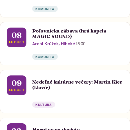
KOMUNITA
Poľovnícka zábava (hrá kapela
08
MAGIC SOUND)
AUGUST
Areál Krúžok, Hlboké
18:00
KOMUNITA
09
Nedeľné kultúrne večery: Martin Kier
(klavír)
AUGUST
KULTÚRA
Hecni sa po desiate