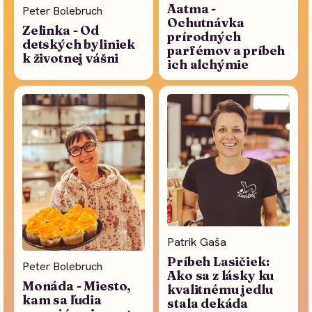
Aatma -
Peter Bolebruch
Ochutnávka
Zelinka - Od
prírodných
detských byliniek
parfémov a príbeh
k životnej vášni
ich alchýmie
Patrik Gaša
Príbeh Lasičiek:
Peter Bolebruch
Ako sa z lásky ku
Monáda - Miesto,
kvalitnému jedlu
kam sa ľudia
stala dekáda