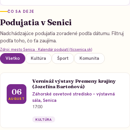
ČO SA DEJE
Podujatia v Senici
Nadchádzajúce podujatia zoradené podľa dátumu. Filtruj
podľa toho, čo ťa zaujíma.
Zdroj: mesto Senica · Kalendár podujatí (ticsenica.sk)
Všetko
Kultúra
Šport
Komunita
Vernisáž výstavy Premeny krajiny
(Jozefína Bartoňová)
06
Záhorské osvetové stredisko – výstavná
AUGUST
sála, Senica
17:00
KULTÚRA