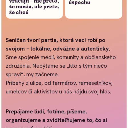
vracajú – nie preto,
úspechu
že musia, ale preto,
že chcú
Seničan tvorí partia, ktorá veci robí po
svojom – lokálne, odvážne a autenticky.
Sme spojenie médií, komunity a občianskeho
združenia. Nepýtame sa „kto s tým niečo
spraví“, my začneme.
Príbehy z ulice, od farmárov, remeselníkov,
umelcov či aktivistov u nás nájdu svoj hlas.
Prepájame ľudí, fotíme, píšeme,
organizujeme a zviditeľňujeme to, čo si